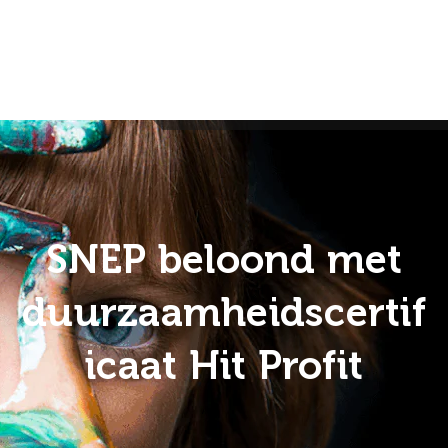
INLOGGEN
CONTACT
SNEP beloond met
duurzaamheidscertif
icaat Hit Profit