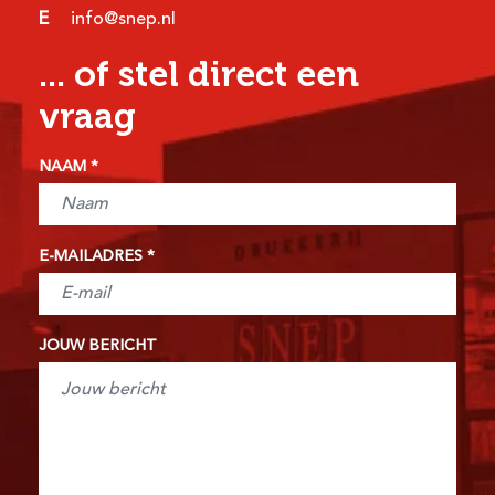
E
info@snep.nl
... of stel direct een
vraag
NAAM
E-MAILADRES
JOUW BERICHT