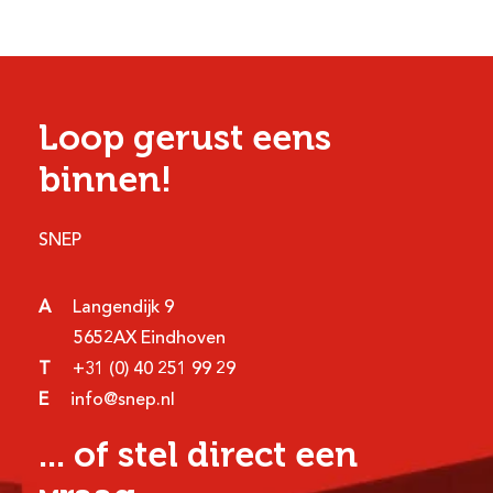
Loop gerust eens
binnen!
SNEP
A
Langendijk 9
5652AX Eindhoven
T
+31 (0) 40 251 99 29
E
info@snep.nl
... of stel direct een