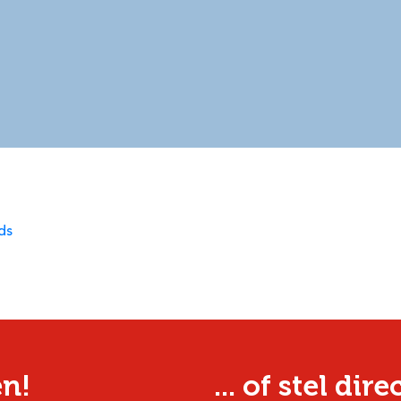
ds
en!
... of stel dir