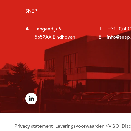
SNEP
A
Langendijk 9
T
+31 (0) 40
5652AX Eindhoven
E
info@snep.
Privacy statement
Leveringsvoorwaarden KVGO
Disc