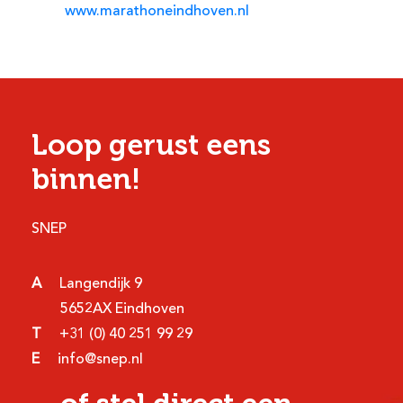
www.marathoneindhoven.nl
Loop gerust eens
binnen!
SNEP
A
Langendijk 9
5652AX Eindhoven
T
+31 (0) 40 251 99 29
E
info@snep.nl